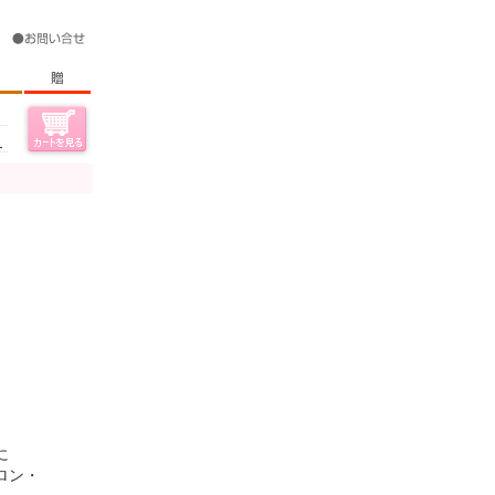
？
に
ロン・