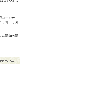
瓶に詰めまし
紫コーン色
５，青１，赤
した製品も製