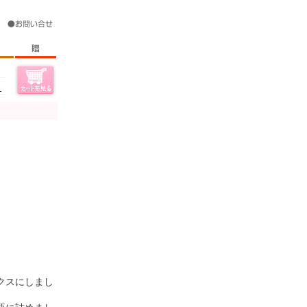
？
クスにしまし